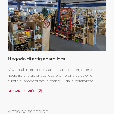
Negozio di artigianato local
Situato all'interno del Catania Cruise Port, questo
negozio di artigianato locale offre una selezione
curata di prodotti fatti a mano — dalle ceramiche
agli oggetti in sughero, dai tessuti tradizionali ai
SCOPRI DI PIÙ
saponi naturali. Una tappa perfetta per portare
con sé un autentico pezzo di cultura siciliana.
ALTRO DA SCOPRIRE