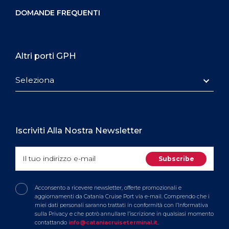
DOMANDE FREQUENTI
Altri porti GPH
Seleziona
Iscriviti Alla Nostra Newsletter
Acconsento a ricevere newsletter, offerte promozionali e
aggiornamenti da Catania Cruise Port via e-mail. Comprendo che i
miei dati personali saranno trattati in conformità con l’Informativa
sulla Privacy e che potrò annullare l’iscrizione in qualsiasi momento
contattando
info@cataniacruiseterminal.it
.