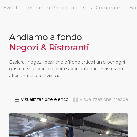
Brevi escursioni
Salute, Sicurezza & Ambiente
Carriere
Eventi
Attrazioni Principali
Cosa Comprare
Bre
PORTO
Consigli utili
Statistiche del porto
Area media
CHI SIAMO
Negozi & Ristoranti
Contatti
Andiamo a fondo
Negozi & Ristoranti
DESTINAZIONE
Festività Nazionali
Esplora i negozi locali che offrono articoli unici per ogni
gusto e stile, poi concediti sapori autentici in ristoranti
affascinanti e bar vivaci.
Visualizzazione elenco
Visualizzazione mappa