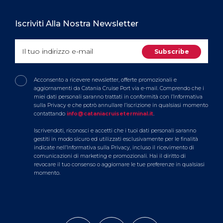
Iscriviti Alla Nostra Newsletter
Acconsento a ricevere newsletter, offerte promozionali e
aggiornamenti da Catania Cruise Port via e-mail. Comprendo che i
miei dati personali saranno trattati in conformità con l’Informativa
sulla Privacy e che potrò annullare l’iscrizione in qualsiasi momento
contattando
info@cataniacruiseterminal.it
.
Iscrivendoti, riconosci e accetti che i tuoi dati personali saranno
gestiti in modo sicuro ed utilizzati esclusivamente per le finalità
indicate nell’Informativa sulla Privacy, incluso il ricevimento di
comunicazioni di marketing e promozionali. Hai il diritto di
revocare il tuo consenso o aggiornare le tue preferenze in qualsiasi
momento.