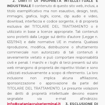
2. DIRITTI DI PROPRIETÀ INTELLETTUALE E
INDUSTRIALE
Il contenuto di questo sito web, inclusi, a
titolo esemplificativo ma non esaustivo, design, testi,
immagini, grafica, loghi, icone, clip audio e video,
download, interfaccia e codice sorgente, è di proprietà
esclusiva del TITOLARE DEL TRATTAMENTO o è
utilizzato in base a licenze appropriate. Tali contenuti
sono protetti dalla Legge sul diritto d’autore (Legge n.
633/1941) e dalle normative UE in materia.
Qualsiasi
riproduzione, modifica, distribuzione o sfruttamento
commerciale non autorizzato di tali contenuti è
severamente vietato e può comportare responsabilità
civili e penali.
I marchi e i loghi di terzi presenti sul sito
web rimangono di proprietà dei rispettivi titolari e sono
utilizzati esclusivamente a scopo di riferimento. La loro
inclusione non implica alcuna affiliazione,
sponsorizzazione o approvazione da parte del
TITOLARE DEL TRATTAMENTO.
Le presunte violazioni
dei diritti di proprietà intellettuale devono essere
segnalate via e-mail all’indirizzo:
info@cataniacruiseterminal.it
3. ESCLUSIONE DI