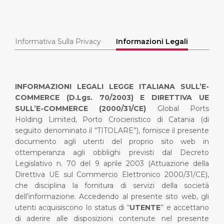
Brevi escursioni
Salute, Sicurezza & Ambiente
Carriere
PORTO
Consigli utili
Statistiche del porto
Area media
Informativa Sulla Privacy
Informazioni Legali
Condi
CHI SIAMO
Negozi & Ristoranti
Contatti
DESTINAZIONE
Festività Nazionali
INFORMAZIONI LEGALI
LEGGE ITALIANA SULL’E-
COMMERCE (D.Lgs. 70/2003) E DIRETTIVA UE
SULL’E-COMMERCE (2000/31/CE)
Global Ports
Holding Limited, Porto Crocieristico di Catania (di
seguito denominato il “TITOLARE”), fornisce il presente
documento agli utenti del proprio sito web in
ottemperanza agli obblighi previsti dal Decreto
Legislativo n. 70 del 9 aprile 2003 (Attuazione della
Direttiva UE sul Commercio Elettronico 2000/31/CE),
che disciplina la fornitura di servizi della società
dell’informazione.
Accedendo al presente sito web, gli
utenti acquisiscono lo status di “
UTENTE
” e accettano
di aderire alle disposizioni contenute nel presente