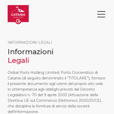
INFORMAZIONI LEGALI
Informazioni
Ricerca
Legali
DESTINAZIONE
PORTO
TRASPORTI
CHI SIAMO
Global Ports Holding Limited, Porto Crocieristico di
Catania (di seguito denominato il “TITOLARE”), fornisce
il presente documento agli utenti del proprio sito web
Eventi
Informazioni del porto
Trasporti
Chi siamo
in ottemperanza agli obblighi previsti dal Decreto
Legislativo n. 70 del 9 aprile 2003 (Attuazione della
Attrazioni principali
Servizi
Parcheggio
Responsabilità sociale
Direttiva UE sul Commercio Elettronico 2000/31/CE),
che disciplina la fornitura di servizi della società
PAGINA INIZIALE
Cosa comprare
Posizione del porto
Opportunità business
dell’informazione.