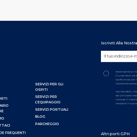
Iscriviti Alla Nost
Acconsento a ri
Cruise Port via 
conformità con l
momento conta
SERVIZI PER GLI
OSPITI
Iscrivendoti, ri
ed utilizzati es
SERVIZI PER
ORTI
incluso il ricev
L’EQUIPAGGIO
revocare il tuo
ARIO
SERVIZI PORTUALI
RE
BLOG
AMO
PARCHEGGIO
TTACI
E FREQUENTI
Altri porti GPH