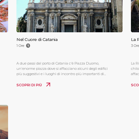
Nel Cuore di Catania
La R
1 Ore
3 Or
A due passi dal porto di Catania c'è Piazza Duomo,
La Ri
un'enorme piazza dove si affacciano alcuni degli edifici
chilo
più suggestivi e i luoghi di incontro più importanti di
affac
Catania.
tante
SCOPRI DI PIÙ
SCO