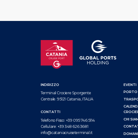
INDIRIZZO
EVENTI
PORTO
Terminal Crociere Sporgente
Centrale. 95121 Catania, ITALIA
TRASP
CALEND
CROCIE
CONTATTI
CHI SI
Telefono Fisso:
+39 095 746 5114
CONTA
Cellulare:
+39 348 626 3681
info@cataniacruiseterminal.it
DOMAND