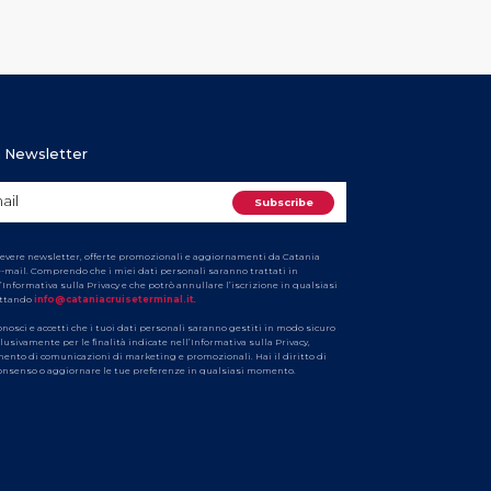
ra Newsletter
cevere newsletter, offerte promozionali e aggiornamenti da Catania
e-mail. Comprendo che i miei dati personali saranno trattati in
’Informativa sulla Privacy e che potrò annullare l’iscrizione in qualsiasi
ttando
info@cataniacruiseterminal.it
.
conosci e accetti che i tuoi dati personali saranno gestiti in modo sicuro
clusivamente per le finalità indicate nell’Informativa sulla Privacy,
imento di comunicazioni di marketing e promozionali. Hai il diritto di
 consenso o aggiornare le tue preferenze in qualsiasi momento.